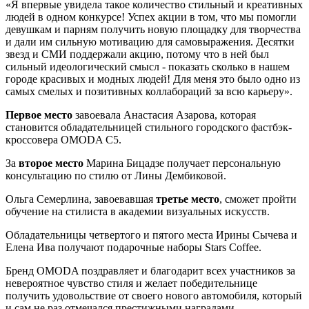
«Я впервые увидела такое количество стильный и креативных
людей в одном конкурсе! Успех акции в том, что мы помогли
девушкам и парням получить новую площадку для творчества
и дали им сильную мотивацию для самовыражения. Десятки
звезд и СМИ поддержали акцию, потому что в ней был
сильный идеологический смысл - показать сколько в нашем
городе красивых и модных людей! Для меня это было одно из
самых смелых и позитивных коллабораций за всю карьеру».
Первое место
завоевала Анастасия Азарова, которая
становится обладательницей стильного городского фастбэк-
кроссовера OMODA C5.
За
второе место
Марина Бицадзе получает персональную
консультацию по стилю от Лины Дембиковой.
Ольга Семерлина, завоевавшая
третье место
, сможет пройти
обучение на стилиста в академии визуальных искусств.
Обладательницы четвертого и пятого места Ирины Сычева и
Елена Ива получают подарочные наборы Stars Coffee.
Бренд OMODA поздравляет и благодарит всех участников за
невероятное чувство стиля и желает победительнице
получить удовольствие от своего нового автомобиля, который
и сам не раз отмечался престижными наградами.