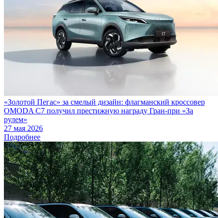
«Золотой Пегас» за смелый дизайн: флагманский кроссовер
OMODA C7 получил престижную награду Гран-при «За
рулем»
27 мая 2026
Подробнее