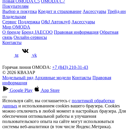
Новая OMODA C5
OMODA C7
Покупателям
Выбор и покупка
Кредит и страхование
Аксессуары
Трейд-ин
Владельцам
Сервис
Поддержка
O&J Автоклуб
Аксессуары
Мир OMODA
О бренде
Бренд JAECOO
Правовая информация
Обратная
связь
Онлайн-сервисы
Контакты
tg
vk
Горячая линия OMODA:
+7 (843) 210-31-43
© 2026 КВАЗАР
Модельный ряд
Архивные модели
Контакты
Правовая
информация
Google Play
App Store
Используя сайт, вы соглашаетесь с
политикой обработки
данных
и использованием cookies вашего браузера. Cookies
можно отключить в любой момент в настройках браузера. Для
обеспечения оптимальной работы и улучшения
пользовательского опыта на сайте могут использоваться
системы веб-аналитики (в том числе Яндекс.Метрика).