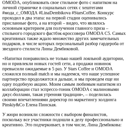
OMODA, опубликовать свое стильное фото с напитком на
личной страничке в социальных сетях с хештегами
#мода_с_ОМОДА #LinaDembikova #StarsCoffee. Конкурс
проходил в два этапа: на первой стадии оценивались
присланные фото, а на второй – видео, что являлось
основным критерием для получения главного приза –
стильного городского фастбэк-кроссовера OMODA C5. Самых
креативных также ждало множество других замечательных
подарков, в числе которых персональный разбор гардероба от
звездного стилиста Лины Дембиковой.
«Напитки понравились не только нашей лояльной аудитории,
но и привлекли новых гостей сети, а продажи новинок
превысили ожидаемые в 5 раз. У Stars Coffee и OMODA
сложился полный match и мы надеемся, что наше успешное
партнерство продолжится и дальше, и мы проведем еще ни
одну подобную акцию. Моим самым любимым напитком из
коллаборации стал эспрессо-тоник OMODA с малиновыми
джус-боллами, такая утренняя традиция», – поделилась
своими впечатлениями директор по маркетингу холдинга
Pinskiy&Co Елена Пинская.
У жюри возникли сложности с выбором финалистов,
поскольку все участники подошли к делу профессионально и
креативно. Это подчеркивает, в том числе, Лина Дембикова: