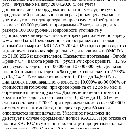
руб. - актуально на дату 28.04.2026 г., без учета
дополнительного оборудования или иных услуг, без учета
предложений официального дилера. Данная цена указана с
учетом суммы скидок дилера по программам «Трейд-ин» в
размере 100 000 рублей и программы «Выгода за кредит» в
размере 100 000 рублей. Подробности уточняйте у
официальных дилеров, список которых расположен по адресу
www.omoda.ru. Предложение распространяется на новые
автомобили марки OMODA C7 2024-2026 годов производства
и действует в салонах официальных дилеров марки OMODA
до 31.08.2026 (включительно). Параметры программы «Omoda
Кредит C7»: валюта кредита – рубли РФ; срок кредита – 12-96
мес.; сумма кредита - от 100 000 до 10 000 000 руб. Диапазон
полной стоимости кредита в % годовых составляет от 2,778%
до 18,124%. % ставка составляет от 0,010% до 14,600%, на
диапазонах первоначального взноса от 10,000% до 90,000% от
стоимости автомобиля, при сроке кредита от 12 до 96 мес. и
определяется индивидуально. Диапазон полной стоимости
кредита в % годовых составляет от 10,507% до 11,151%. %
ставка составляет 7,700% при первоначальном взносе 50,000%
от стоимости автомобиля, при сроке кредита 60 мес. и
определяется индивидуально. Указанное предложение
действует в случае оформления полиса КАСКО. При отказе от
полиса КАСКО/отсутствии пролонгации процентная ставка
увеличится на 3%. Оценивайте свои финансовые