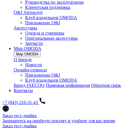
Руководства по эксплуатации
Клиентская поддержка
O&J Автоклуб
Клуб владельцев OMODA
Приложение O&J
Аксессуары
Одежда и сувениры
Оригинальные аксессуары
Запчасти
Мир OMODA
Мир OMODA
О бренде
Новости
Онлайн-сервисы
Приложение O&J
Клуб владельцев OMODA
Бренд JAECOO
Правовая информация
Обратная связь
Контакты
+7 (843) 210-31-43
Заказ тест-драйва
Запишитесь на пробную поездку в удобное для вас время
Заказ тест-драйва