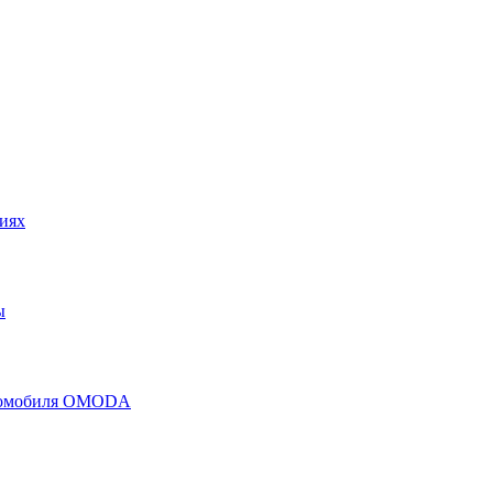
иях
ы
втомобиля OMODA