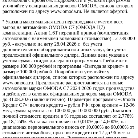
автомобиля с пробегом. Подробности и условия программы
уточняйте у официальных дилеров OMODA, список которых
расположен по адресу www.omoda.ru. Не является офертой.
² Указана максимальная цена перепродажи с учетом всех
выгод на автомобиль OMODA C7 (ОМОДА Ц7)
комплектации Актив 1.6T передний привод (комплектация
автомобиля с наименьшей возможной стоимостью) - 2 739 000
руб. - актуально на дату 28.04.2026 г., без учета
дополнительного оборудования или иных услуг, без учета
предложений официального дилера. Данная цена указана с
учетом суммы скидок дилера по программам «Трейд-ин» в
размере 100 000 рублей и программы «Выгода за кредит» в
размере 100 000 рублей. Подробности уточняйте у
официальных дилеров, список которых расположен по адресу
www.omoda.ru. Предложение распространяется на новые
автомобили марки OMODA C7 2024-2026 годов производства
и действует в салонах официальных дилеров марки OMODA
до 31.08.2026 (включительно). Параметры программы «Omoda
Кредит C7»: валюта кредита – рубли РФ; срок кредита – 12-96
мес.; сумма кредита - от 100 000 до 10 000 000 руб. Диапазон
полной стоимости кредита в % годовых составляет от 2,778%
до 18,124%. % ставка составляет от 0,010% до 14,600%, на
диапазонах первоначального взноса от 10,000% до 90,000% от
стоимости автомобиля, при сроке кредита от 12 до 96 мес. и