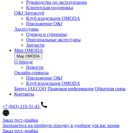
Руководства по эксплуатации
Клиентская поддержка
O&J Автоклуб
Клуб владельцев OMODA
Приложение O&J
Аксессуары
Одежда и сувениры
Оригинальные аксессуары
Запчасти
Мир OMODA
Мир OMODA
О бренде
Новости
Онлайн-сервисы
Приложение O&J
Клуб владельцев OMODA
Бренд JAECOO
Правовая информация
Обратная связь
Контакты
+7 (843) 210-31-43
Заказ тест-драйва
Запишитесь на пробную поездку в удобное для вас время
Заказ тест-драйва