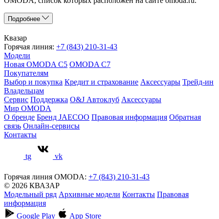
OMODA, список которых расположен на сайте omoda.ru.
Подробнее
Квазар
Горячая линия:
+7 (843) 210-31-43
Модели
Новая OMODA C5
OMODA C7
Покупателям
Выбор и покупка
Кредит и страхование
Аксессуары
Трейд-ин
Владельцам
Сервис
Поддержка
O&J Автоклуб
Аксессуары
Мир OMODA
О бренде
Бренд JAECOO
Правовая информация
Обратная
связь
Онлайн-сервисы
Контакты
tg
vk
Горячая линия OMODA:
+7 (843) 210-31-43
© 2026 КВАЗАР
Модельный ряд
Архивные модели
Контакты
Правовая
информация
Google Play
App Store