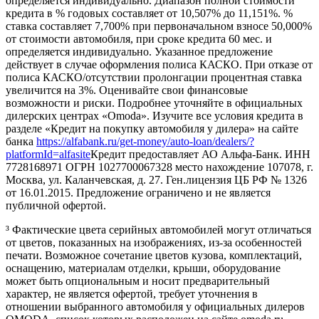
определяется индивидуально. Диапазон полной стоимости
кредита в % годовых составляет от 10,507% до 11,151%. %
ставка составляет 7,700% при первоначальном взносе 50,000%
от стоимости автомобиля, при сроке кредита 60 мес. и
определяется индивидуально. Указанное предложение
действует в случае оформления полиса КАСКО. При отказе от
полиса КАСКО/отсутствии пролонгации процентная ставка
увеличится на 3%. Оценивайте свои финансовые
возможности и риски. Подробнее уточняйте в официальных
дилерских центрах «Omoda». Изучите все условия кредита в
разделе «Кредит на покупку автомобиля у дилера» на сайте
банка
https://alfabank.ru/get-money/auto-loan/dealers/?
platformId=alfasite
Кредит предоставляет АО Альфа-Банк. ИНН
7728168971 ОГРН 1027700067328 место нахождение 107078, г.
Москва, ул. Каланчевская, д. 27. Ген.лицензия ЦБ РФ № 1326
от 16.01.2015. Предложение ограничено и не является
публичной офертой.
³ Фактические цвета серийных автомобилей могут отличаться
от цветов, показанных на изображениях, из-за особенностей
печати. Возможное сочетание цветов кузова, комплектаций,
оснащению, материалам отделки, крыши, оборудование
может быть опциональным и носит предварительный
характер, не является офертой, требует уточнения в
отношении выбранного автомобиля у официальных дилеров