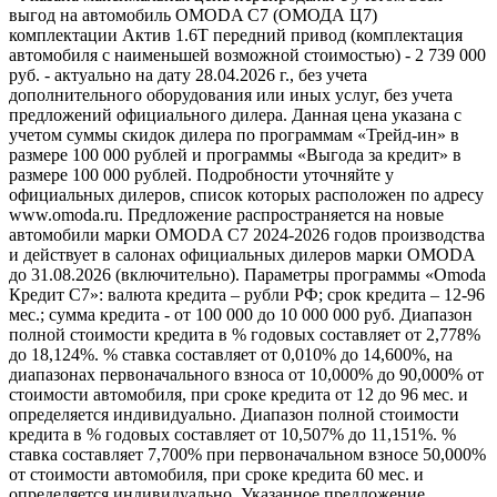
выгод на автомобиль OMODA C7 (ОМОДА Ц7)
комплектации Актив 1.6T передний привод (комплектация
автомобиля с наименьшей возможной стоимостью) - 2 739 000
руб. - актуально на дату 28.04.2026 г., без учета
дополнительного оборудования или иных услуг, без учета
предложений официального дилера. Данная цена указана с
учетом суммы скидок дилера по программам «Трейд-ин» в
размере 100 000 рублей и программы «Выгода за кредит» в
размере 100 000 рублей. Подробности уточняйте у
официальных дилеров, список которых расположен по адресу
www.omoda.ru. Предложение распространяется на новые
автомобили марки OMODA C7 2024-2026 годов производства
и действует в салонах официальных дилеров марки OMODA
до 31.08.2026 (включительно). Параметры программы «Omoda
Кредит C7»: валюта кредита – рубли РФ; срок кредита – 12-96
мес.; сумма кредита - от 100 000 до 10 000 000 руб. Диапазон
полной стоимости кредита в % годовых составляет от 2,778%
до 18,124%. % ставка составляет от 0,010% до 14,600%, на
диапазонах первоначального взноса от 10,000% до 90,000% от
стоимости автомобиля, при сроке кредита от 12 до 96 мес. и
определяется индивидуально. Диапазон полной стоимости
кредита в % годовых составляет от 10,507% до 11,151%. %
ставка составляет 7,700% при первоначальном взносе 50,000%
от стоимости автомобиля, при сроке кредита 60 мес. и
определяется индивидуально. Указанное предложение