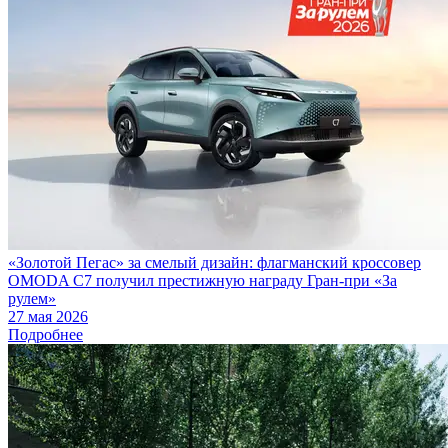
«Золотой Пегас» за смелый дизайн: флагманский кроссовер
OMODA C7 получил престижную награду Гран-при «За
рулем»
27 мая 2026
Подробнее