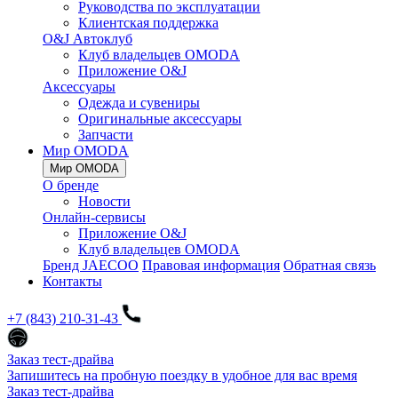
Руководства по эксплуатации
Клиентская поддержка
O&J Автоклуб
Клуб владельцев OMODA
Приложение O&J
Аксессуары
Одежда и сувениры
Оригинальные аксессуары
Запчасти
Мир OMODA
Мир OMODA
О бренде
Новости
Онлайн-сервисы
Приложение O&J
Клуб владельцев OMODA
Бренд JAECOO
Правовая информация
Обратная связь
Контакты
+7 (843) 210-31-43
Заказ тест-драйва
Запишитесь на пробную поездку в удобное для вас время
Заказ тест-драйва