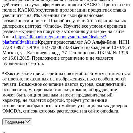
действует в случае оформления полиса КАСКО. При отказе от
полиса КАСКО/отсутствии пролонгации процентная ставка
увеличится на 3%. Оценивайте свои финансовые
возможности и риски. Подробнее уточняйте в официальных
дилерских центрах «Omoda». Изучите все условия кредита в
разделе «Кредит на покупку автомобиля у дилера» на сайте
банка
https://alfabank.ru/get-money/auto-loan/dealers/?
platformId=alfasite
Кредит предоставляет АО Альфа-Банк. ИНН
7728168971 ОГРН 1027700067328 место нахождение 107078, г.
Москва, ул. Каланчевская, д. 27. Ген.лицензия ЦБ РФ № 1326
от 16.01.2015. Предложение ограничено и не является
публичной офертой.
³ Фактические цвета серийных автомобилей могут отличаться
от цветов, показанных на изображениях, из-за особенностей
печати. Возможное сочетание цветов кузова, комплектаций,
оснащению, материалам отделки, крыши, оборудование
может быть опциональным и носит предварительный
характер, не является офертой, требует уточнения в
отношении выбранного автомобиля у официальных дилеров
OMODA, список которых расположен на сайте omoda.ru.
Подробнее