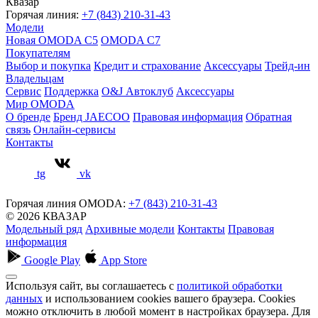
Квазар
Горячая линия:
+7 (843) 210-31-43
Модели
Новая OMODA C5
OMODA C7
Покупателям
Выбор и покупка
Кредит и страхование
Аксессуары
Трейд-ин
Владельцам
Сервис
Поддержка
O&J Автоклуб
Аксессуары
Мир OMODA
О бренде
Бренд JAECOO
Правовая информация
Обратная
связь
Онлайн-сервисы
Контакты
tg
vk
Горячая линия OMODA:
+7 (843) 210-31-43
© 2026 КВАЗАР
Модельный ряд
Архивные модели
Контакты
Правовая
информация
Google Play
App Store
Используя сайт, вы соглашаетесь с
политикой обработки
данных
и использованием cookies вашего браузера. Cookies
можно отключить в любой момент в настройках браузера. Для