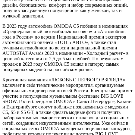
дизайн, безопасность, комфорт и набор современных опций,
получив заслуженную популярность как у женской, так и
мужской аудитории.
В 2023 году автомобиль OMODA C5 победил в номинациях
«Среднеразмерный автомобиль/кроссовер» и «Автомобиль
года в России» по версии Национальной премии экспертов
автомобильного бизнеса «ТОП-5 АВТО», а также стал
лучшим автомобилем по версии национальной премии
AUTOSTAT Awards 2023 в номинации «Холодный расчет» в
ценовой категории от 2,5 до 5 млн рублей. По результатам
продаж в 2023 году OMODA C5 вошел в пятерку самых
популярных моделей на российском рынке.
Креативная кампания «ЛЮБОВЬ С ПЕРВОГО ВЗГЛЯДА»
включает в себя тематические мероприятия, организуемые
официальными дилерами по всей России. Бренд также примет
участие в популярном музыкальном фестивале BIG LOVE
SHOW. Гости бренд-зон OMODA в Санкт-Петербурге, Казани
и Екатеринбурге смогут поближе познакомиться с моделями
C5, S5 и S5 GT, а также сделать модные фото и получить
набор кастомных юмористических стикеров для социальных
сетей, созданных искусственным интеллектом. Уже сейчас в
социальных сетях OMODA запущены специальные конкурсы,
победители которых получат шанс посетить BIG LOVE