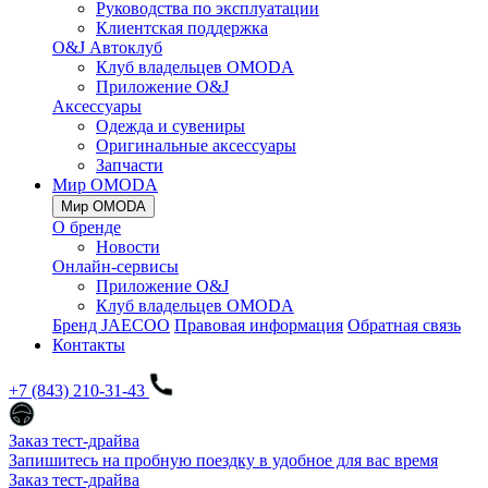
Руководства по эксплуатации
Клиентская поддержка
O&J Автоклуб
Клуб владельцев OMODA
Приложение O&J
Аксессуары
Одежда и сувениры
Оригинальные аксессуары
Запчасти
Мир OMODA
Мир OMODA
О бренде
Новости
Онлайн-сервисы
Приложение O&J
Клуб владельцев OMODA
Бренд JAECOO
Правовая информация
Обратная связь
Контакты
+7 (843) 210-31-43
Заказ тест-драйва
Запишитесь на пробную поездку в удобное для вас время
Заказ тест-драйва