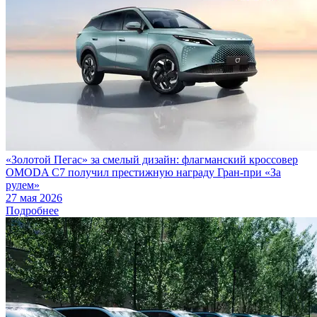
«Золотой Пегас» за смелый дизайн: флагманский кроссовер
OMODA C7 получил престижную награду Гран-при «За
рулем»
27 мая 2026
Подробнее