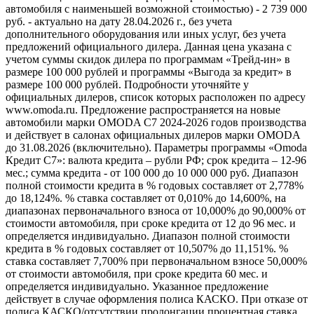
автомобиля с наименьшей возможной стоимостью) - 2 739 000
руб. - актуально на дату 28.04.2026 г., без учета
дополнительного оборудования или иных услуг, без учета
предложений официального дилера. Данная цена указана с
учетом суммы скидок дилера по программам «Трейд-ин» в
размере 100 000 рублей и программы «Выгода за кредит» в
размере 100 000 рублей. Подробности уточняйте у
официальных дилеров, список которых расположен по адресу
www.omoda.ru. Предложение распространяется на новые
автомобили марки OMODA C7 2024-2026 годов производства
и действует в салонах официальных дилеров марки OMODA
до 31.08.2026 (включительно). Параметры программы «Omoda
Кредит C7»: валюта кредита – рубли РФ; срок кредита – 12-96
мес.; сумма кредита - от 100 000 до 10 000 000 руб. Диапазон
полной стоимости кредита в % годовых составляет от 2,778%
до 18,124%. % ставка составляет от 0,010% до 14,600%, на
диапазонах первоначального взноса от 10,000% до 90,000% от
стоимости автомобиля, при сроке кредита от 12 до 96 мес. и
определяется индивидуально. Диапазон полной стоимости
кредита в % годовых составляет от 10,507% до 11,151%. %
ставка составляет 7,700% при первоначальном взносе 50,000%
от стоимости автомобиля, при сроке кредита 60 мес. и
определяется индивидуально. Указанное предложение
действует в случае оформления полиса КАСКО. При отказе от
полиса КАСКО/отсутствии пролонгации процентная ставка