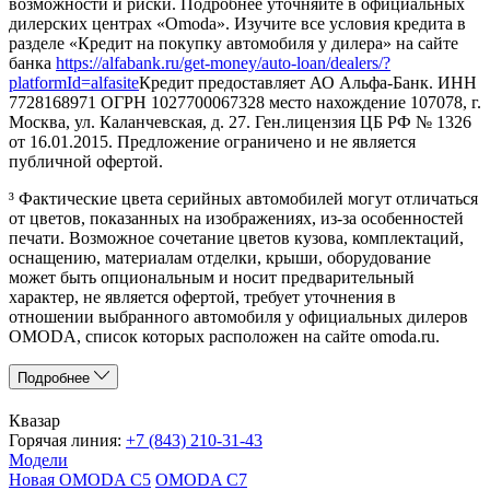
возможности и риски. Подробнее уточняйте в официальных
дилерских центрах «Omoda». Изучите все условия кредита в
разделе «Кредит на покупку автомобиля у дилера» на сайте
банка
https://alfabank.ru/get-money/auto-loan/dealers/?
platformId=alfasite
Кредит предоставляет АО Альфа-Банк. ИНН
7728168971 ОГРН 1027700067328 место нахождение 107078, г.
Москва, ул. Каланчевская, д. 27. Ген.лицензия ЦБ РФ № 1326
от 16.01.2015. Предложение ограничено и не является
публичной офертой.
³ Фактические цвета серийных автомобилей могут отличаться
от цветов, показанных на изображениях, из-за особенностей
печати. Возможное сочетание цветов кузова, комплектаций,
оснащению, материалам отделки, крыши, оборудование
может быть опциональным и носит предварительный
характер, не является офертой, требует уточнения в
отношении выбранного автомобиля у официальных дилеров
OMODA, список которых расположен на сайте omoda.ru.
Подробнее
Квазар
Горячая линия:
+7 (843) 210-31-43
Модели
Новая OMODA C5
OMODA C7