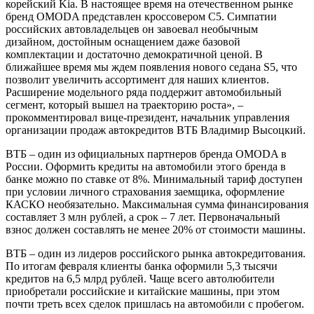
корейский Kia. В настоящее время на отечественном рынке
бренд OMODA представлен кроссовером C5. Симпатии
российских автовладельцев он завоевал необычным
дизайном, достойным оснащением даже базовой
комплектации и достаточно демократичной ценой. В
ближайшее время мы ждем появления нового седана S5, что
позволит увеличить ассортимент для наших клиентов.
Расширение модельного ряда поддержит автомобильный
сегмент, который вышел на траекторию роста», –
прокомментировал вице-президент, начальник управления
организации продаж автокредитов ВТБ Владимир Высоцкий.
ВТБ – один из официальных партнеров бренда OMODA в
России. Оформить кредиты на автомобили этого бренда в
банке можно по ставке от 8%. Минимальный тариф доступен
при условии личного страхования заемщика, оформление
КАСКО необязательно. Максимальная сумма финансирования
составляет 3 млн рублей, а срок – 7 лет. Первоначальный
взнос должен составлять не менее 20% от стоимости машины.
ВТБ – один из лидеров российского рынка автокредитования.
По итогам февраля клиенты банка оформили 5,3 тысячи
кредитов на 6,5 млрд рублей. Чаще всего автолюбители
приобретали российские и китайские машины, при этом
почти треть всех сделок пришлась на автомобили с пробегом.