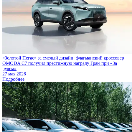
«Золотой Пегас» за смелый дизайн: флагманский кроссовер
OMODA C7 получил престижную награду Гран-при «За
рулем»
27 мая 2026
Подробнее