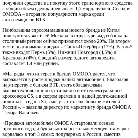
получили средства на покупку этого транспортного средства,
а общий объем сделок превышает 1,5 млрд. рублей. Сегодня
OMODA – вторая по популярности марка среди
автозаемщиков ВТБ.
Наибольшим спросом машины нового бренда из Китая
пользуются у жителей Москвы: в структуре выдач банка на
столичный регион сейчас приходится около 20%. На втором
месте по динамике продаж – Санкт-Петербург (17%). В топ-5
также входят Пермь (5%), Нижний Новгород (4,5%) и
Краснодар (4%). Средний размер одного автокредита
составляет 1,4 млн рублей.
«Мы рады, что интерес к бренду OMODA растет, что
выражается в росте продаж наших автомобилей! Благодаря
партнерству с банком ВТБ, стать обладателями
высокотехнологичного, стильного и интеллектуального
кроссовера C5, а в скором времени и нашей долгожданной
новинки – седана S5, смогут стать еще больше жителей
России», – заявила директор по маркетингу бренда OMODA
Тамара Васильева.
«Продажи автомобилей OMODA стартовали осенью
прошлого года, и буквально за несколько месяцев эта марка
ворвалась в топ-3 самых популярных в России, сместив