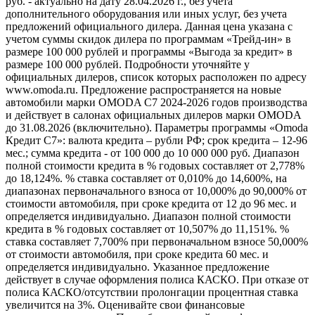
руб. - актуально на дату 28.04.2026 г., без учета
дополнительного оборудования или иных услуг, без учета
предложений официального дилера. Данная цена указана с
учетом суммы скидок дилера по программам «Трейд-ин» в
размере 100 000 рублей и программы «Выгода за кредит» в
размере 100 000 рублей. Подробности уточняйте у
официальных дилеров, список которых расположен по адресу
www.omoda.ru. Предложение распространяется на новые
автомобили марки OMODA C7 2024-2026 годов производства
и действует в салонах официальных дилеров марки OMODA
до 31.08.2026 (включительно). Параметры программы «Omoda
Кредит C7»: валюта кредита – рубли РФ; срок кредита – 12-96
мес.; сумма кредита - от 100 000 до 10 000 000 руб. Диапазон
полной стоимости кредита в % годовых составляет от 2,778%
до 18,124%. % ставка составляет от 0,010% до 14,600%, на
диапазонах первоначального взноса от 10,000% до 90,000% от
стоимости автомобиля, при сроке кредита от 12 до 96 мес. и
определяется индивидуально. Диапазон полной стоимости
кредита в % годовых составляет от 10,507% до 11,151%. %
ставка составляет 7,700% при первоначальном взносе 50,000%
от стоимости автомобиля, при сроке кредита 60 мес. и
определяется индивидуально. Указанное предложение
действует в случае оформления полиса КАСКО. При отказе от
полиса КАСКО/отсутствии пролонгации процентная ставка
увеличится на 3%. Оценивайте свои финансовые