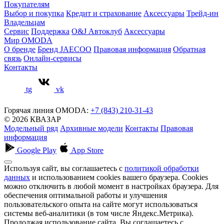
Покупателям
Выбор и покупка
Кредит и страхование
Аксессуары
Трейд-ин
Владельцам
Сервис
Поддержка
O&J Автоклуб
Аксессуары
Мир OMODA
О бренде
Бренд JAECOO
Правовая информация
Обратная
связь
Онлайн-сервисы
Контакты
tg
vk
Горячая линия OMODA:
+7 (843) 210-31-43
© 2026 КВАЗАР
Модельный ряд
Архивные модели
Контакты
Правовая
информация
Google Play
App Store
Используя сайт, вы соглашаетесь с
политикой обработки
данных
и использованием cookies вашего браузера. Cookies
можно отключить в любой момент в настройках браузера. Для
обеспечения оптимальной работы и улучшения
пользовательского опыта на сайте могут использоваться
системы веб-аналитики (в том числе Яндекс.Метрика).
Продолжая использование сайта, Вы соглашаетесь с