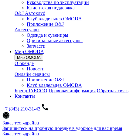
Руководства по эксплуатации
Клиентская поддержка
O&J Автоклуб
Клуб владельцев OMODA
Приложение O&J
Аксессуары
Одежда и сувениры
Оригинальные аксессуары
Запчасти
Мир OMODA
Мир OMODA
О бренде
Новости
Онлайн-сервисы
Приложение O&J
Клуб владельцев OMODA
Бренд JAECOO
Правовая информация
Обратная связь
Контакты
+7 (843) 210-31-43
Заказ тест-драйва
Запишитесь на пробную поездку в удобное для вас время
Заказ тест-драйва