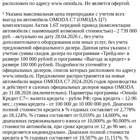
расположен по адресу www.omoda.ru. Не является офертой.
² Указана максимальная цена перепродажи с учетом всех
выгод на автомобиль OMODA C7 (ОМОДА Ц7)
комплектации Актив 1.6T передний привод (комплектация
автомобиля с наименьшей возможной стоимостью) - 2 739 000
руб. - актуально на дату 28.04.2026 г., без учета
дополнительного оборудования или иных услуг, без учета
предложений официального дилера. Данная цена указана с
учетом суммы скидок дилера по программам «Трейд-ин» в
размере 100 000 рублей и программы «Выгода за кредит» в
размере 100 000 рублей. Подробности уточняйте у
официальных дилеров, список которых расположен по адресу
www.omoda.ru. Предложение распространяется на новые
автомобили марки OMODA C7 2024-2026 годов производства
и действует в салонах официальных дилеров марки OMODA
до 31.08.2026 (включительно). Параметры программы «Omoda
Кредит C7»: валюта кредита – рубли РФ; срок кредита – 12-96
мес.; сумма кредита - от 100 000 до 10 000 000 руб. Диапазон
полной стоимости кредита в % годовых составляет от 2,778%
до 18,124%. % ставка составляет от 0,010% до 14,600%, на
диапазонах первоначального взноса от 10,000% до 90,000% от
стоимости автомобиля, при сроке кредита от 12 до 96 мес. и
определяется индивидуально. Диапазон полной стоимости
кредита в % годовых составляет от 10,507% до 11,151%. %