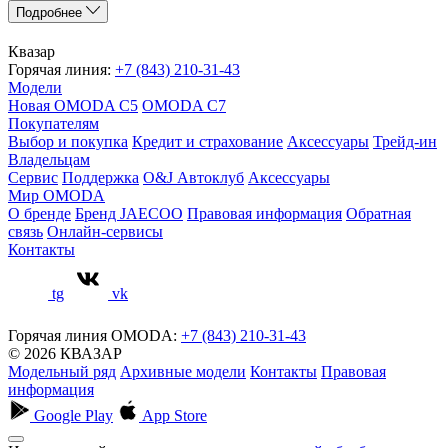
Подробнее
Квазар
Горячая линия:
+7 (843) 210-31-43
Модели
Новая OMODA C5
OMODA C7
Покупателям
Выбор и покупка
Кредит и страхование
Аксессуары
Трейд-ин
Владельцам
Сервис
Поддержка
O&J Автоклуб
Аксессуары
Мир OMODA
О бренде
Бренд JAECOO
Правовая информация
Обратная
связь
Онлайн-сервисы
Контакты
tg
vk
Горячая линия OMODA:
+7 (843) 210-31-43
© 2026 КВАЗАР
Модельный ряд
Архивные модели
Контакты
Правовая
информация
Google Play
App Store