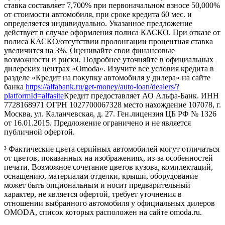
ставка составляет 7,700% при первоначальном взносе 50,000%
от стоимости автомобиля, при сроке кредита 60 мес. и
определяется индивидуально. Указанное предложение
действует в случае оформления полиса КАСКО. При отказе от
полиса КАСКО/отсутствии пролонгации процентная ставка
увеличится на 3%. Оценивайте свои финансовые
возможности и риски. Подробнее уточняйте в официальных
дилерских центрах «Omoda». Изучите все условия кредита в
разделе «Кредит на покупку автомобиля у дилера» на сайте
банка
https://alfabank.ru/get-money/auto-loan/dealers/?
platformId=alfasite
Кредит предоставляет АО Альфа-Банк. ИНН
7728168971 ОГРН 1027700067328 место нахождение 107078, г.
Москва, ул. Каланчевская, д. 27. Ген.лицензия ЦБ РФ № 1326
от 16.01.2015. Предложение ограничено и не является
публичной офертой.
³ Фактические цвета серийных автомобилей могут отличаться
от цветов, показанных на изображениях, из-за особенностей
печати. Возможное сочетание цветов кузова, комплектаций,
оснащению, материалам отделки, крыши, оборудование
может быть опциональным и носит предварительный
характер, не является офертой, требует уточнения в
отношении выбранного автомобиля у официальных дилеров
OMODA, список которых расположен на сайте omoda.ru.