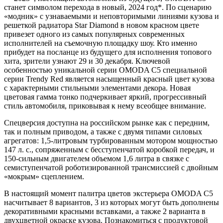
станет символом перехода в новый, 2024 год*. По сценарию
«модник» с узнаваемыми и неповторимыми линиями кузова и
решеткой радиатора Star Diamond в новом красном цвете
привезет одного из самых популярных современных
исполнителей на съемочную площадку шоу. Кто именно
прибудет на посланце из будущего для исполнения топового
хита, зрители узнают 29 и 30 декабря. Ключевой
особенностью уникальной серии OMODA C5 специальной
серии Trendy Red является насыщенный красный цвет кузова
с характерными стильными элементами декора. Новая
цветовая гамма тонко подчеркивает яркий, прогрессивный
стиль автомобиля, приковывая к нему всеобщее внимание.
Спецверсия доступна на российском рынке как с передним,
так и полным приводом, а также с двумя типами силовых
агрегатов: 1,5-литровым турбированным мотором мощностью
147 л. с., сопряженным с бесступенчатой коробкой передач, и
150-сильным двигателем объемом 1,6 литра в связке с
семиступенчатой роботизированной трансмиссией с двойным
«мокрым» сцеплением.
В настоящий момент палитра цветов экстерьера OMODA C5
насчитывает 8 вариантов, 3 из которых могут быть дополнены
декоративными красными вставками, а также 2 варианта в
двухцветной окраске кузова. Познакомиться с продуктовой