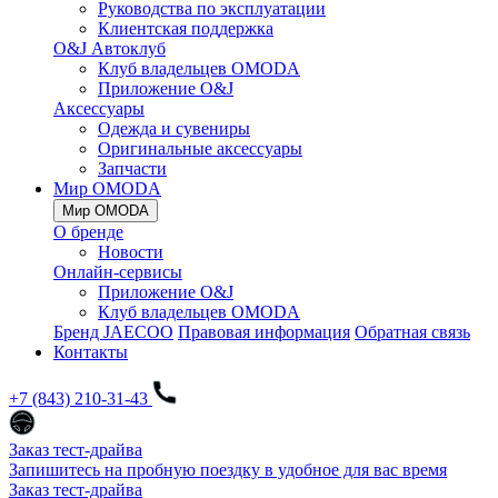
Руководства по эксплуатации
Клиентская поддержка
O&J Автоклуб
Клуб владельцев OMODA
Приложение O&J
Аксессуары
Одежда и сувениры
Оригинальные аксессуары
Запчасти
Мир OMODA
Мир OMODA
О бренде
Новости
Онлайн-сервисы
Приложение O&J
Клуб владельцев OMODA
Бренд JAECOO
Правовая информация
Обратная связь
Контакты
+7 (843) 210-31-43
Заказ тест-драйва
Запишитесь на пробную поездку в удобное для вас время
Заказ тест-драйва