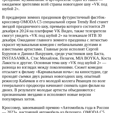
ожидаемое зрителями всей страны новогоднее шоу «VK под
шубой 2».
В преддверии зимних праздников футуристичный фастбэк-
кроссовер OMODA C5 специальной серии Trendy Red станет
звездой праздничного шоу, премьера которого состоится 29
декабря в 20:24 на платформе VK Видео, также телезрители
смогут увидеть «VK под шубой 2» на телеканале НТВ 30
декабря. Ожидание главного зимнего праздника с легкостью
скрасит музыкальная комедия с небанальными дуэтами и
известными артистами. Главные роли исполнят Сергей
Бурунов и Даниил Вахрушев, среди участников шоу Баста,
INSTASAMKA, Стас Михайлов, Пелагея, MIA BOYKA, Коста
Лакоста и другие. Основная тема шоу «VK под шубой 2» —
разница во взглядах между поколениями. Сюжет комедии
отсылает к фильму «Карнавальная ночь»: на киностудии, где
проходят съемки двух разных новогодних шоу, опытный
режиссер Кабачков и его молодой коллега Рязанцев по воле
генерального продюсера начинают снимать один фильм на
двоих. В результате молодые артисты объединяются с
признанными звездами и исполняют новые версии
популярных хитов.
Кроссовер, завоевавший премию «Автомобиль года в России
— 2023», настоящий автомобиль из будущего, OMODA C5