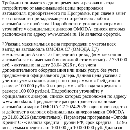
Трейд-ин понимается единовременная и разовая выгода
потребителю от максимальной цены перепродажи
автомобиля, приобретаемого по Программе, при сдаче в зачёт
его стоимости принадлежащего потребителю любого
автомобиля с пробегом. Подробности и условия программы
уточняйте у официальных дилеров OMODA, список которых
расположен по адресу www.omoda.ru. Не является офертой.
² Указана максимальная цена перепродажи с учетом всех
выгод на автомобиль OMODA C7 (ОМОДА Ц7)
комплектации Актив 1.6T передний привод (комплектация
автомобиля с наименьшей возможной стоимостью) - 2 739 000
руб. - актуально на дату 28.04.2026 г., без учета
дополнительного оборудования или иных услуг, без учета
предложений официального дилера. Данная цена указана с
учетом суммы скидок дилера по программам «Трейд-ин» в
размере 100 000 рублей и программы «Выгода за кредит» в
размере 100 000 рублей. Подробности уточняйте у
официальных дилеров, список которых расположен по адресу
www.omoda.ru. Предложение распространяется на новые
автомобили марки OMODA C7 2024-2026 годов производства
и действует в салонах официальных дилеров марки OMODA
до 31.08.2026 (включительно). Параметры программы «Omoda
Кредит C7»: валюта кредита – рубли РФ; срок кредита – 12-96
мес.; сумма кредита - от 100 000 до 10 000 000 руб. Диапазон