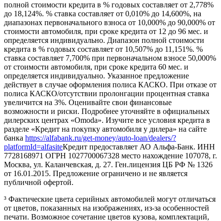
полной стоимости кредита в % годовых составляет от 2,778%
до 18,124%. % ставка составляет от 0,010% до 14,600%, на
диапазонах первоначального взноса от 10,000% до 90,000% от
стоимости автомобиля, при сроке кредита от 12 до 96 мес. и
определяется индивидуально. Диапазон полной стоимости
кредита в % годовых составляет от 10,507% до 11,151%. %
ставка составляет 7,700% при первоначальном взносе 50,000%
от стоимости автомобиля, при сроке кредита 60 мес. и
определяется индивидуально. Указанное предложение
действует в случае оформления полиса КАСКО. При отказе от
полиса КАСКО/отсутствии пролонгации процентная ставка
увеличится на 3%. Оценивайте свои финансовые
возможности и риски. Подробнее уточняйте в официальных
дилерских центрах «Omoda». Изучите все условия кредита в
разделе «Кредит на покупку автомобиля у дилера» на сайте
банка
https://alfabank.ru/get-money/auto-loan/dealers/?
platformId=alfasite
Кредит предоставляет АО Альфа-Банк. ИНН
7728168971 ОГРН 1027700067328 место нахождение 107078, г.
Москва, ул. Каланчевская, д. 27. Ген.лицензия ЦБ РФ № 1326
от 16.01.2015. Предложение ограничено и не является
публичной офертой.
³ Фактические цвета серийных автомобилей могут отличаться
от цветов, показанных на изображениях, из-за особенностей
печати. Возможное сочетание цветов кузова, комплектаций,