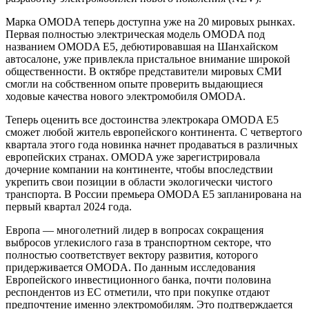
Марка OMODA теперь доступна уже на 20 мировых рынках.
Первая полностью электрическая модель OMODA под
названием OMODA E5, дебютировавшая на Шанхайском
автосалоне, уже привлекла пристальное внимание широкой
общественности. В октябре представители мировых СМИ
смогли на собственном опыте проверить выдающиеся
ходовые качества нового электромобиля OMODA.
Теперь оценить все достоинства электрокара OMODA E5
сможет любой житель европейского континента. С четвертого
квартала этого года новинка начнет продаваться в различных
европейских странах. OMODA уже зарегистрировала
дочерние компании на континенте, чтобы впоследствии
укрепить свои позиции в области экологически чистого
транспорта. В России премьера OMODA E5 запланирована на
первый квартал 2024 года.
Европа — многолетний лидер в вопросах сокращения
выбросов углекислого газа в транспортном секторе, что
полностью соответствует вектору развития, которого
придерживается OMODA. По данным исследования
Европейского инвестиционного банка, почти половина
респондентов из ЕС отметили, что при покупке отдают
предпочтение именно электромобилям. Это подтверждается