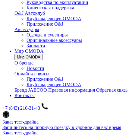
Руководства по эксплуатации
Клиентская поддержка
O&J Автоклуб
Клуб владельцев OMODA
Приложение O&J
Аксессуары
Одежда и сувениры
Оригинальные аксессуары
Запчасти
Мир OMODA
Мир OMODA
О бренде
Новости
Онлайн-сервисы
Приложение O&J
Клуб владельцев OMODA
Бренд JAECOO
Правовая информация
Обратная связь
Контакты
+7 (843) 210-31-43
Заказ тест-драйва
Запишитесь на пробную поездку в удобное для вас время
Заказ тест-драйва