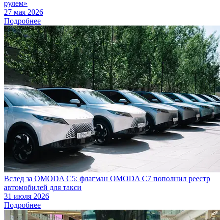
рулем»
27 мая 2026
Подробнее
Вслед за OMODA C5: флагман OMODA C7 пополнил реестр
автомобилей для такси
31 июля 2026
Подробнее