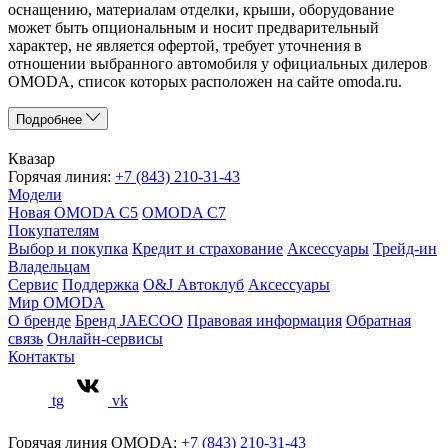
оснащению, материалам отделки, крыши, оборудование
может быть опциональным и носит предварительный
характер, не является офертой, требует уточнения в
отношении выбранного автомобиля у официальных дилеров
OMODA, список которых расположен на сайте omoda.ru.
Подробнее
Квазар
Горячая линия:
+7 (843) 210-31-43
Модели
Новая OMODA C5
OMODA C7
Покупателям
Выбор и покупка
Кредит и страхование
Аксессуары
Трейд-ин
Владельцам
Сервис
Поддержка
O&J Автоклуб
Аксессуары
Мир OMODA
О бренде
Бренд JAECOO
Правовая информация
Обратная
связь
Онлайн-сервисы
Контакты
tg
vk
Горячая линия OMODA:
+7 (843) 210-31-43