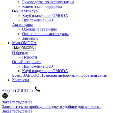
Руководства по эксплуатации
Клиентская поддержка
O&J Автоклуб
Клуб владельцев OMODA
Приложение O&J
Аксессуары
Одежда и сувениры
Оригинальные аксессуары
Запчасти
Мир OMODA
Мир OMODA
О бренде
Новости
Онлайн-сервисы
Приложение O&J
Клуб владельцев OMODA
Бренд JAECOO
Правовая информация
Обратная связь
Контакты
+7 (843) 210-31-43
Заказ тест-драйва
Запишитесь на пробную поездку в удобное для вас время
Заказ тест-драйва