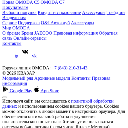
Новая OMODA C5
OMODA C7
Покупателям
Выбор и покупка
Кредит и страхование
Аксессуары
Трейд-ин
Владельцам
Сервис
Поддержка
O&J Автоклуб
Аксессуары
Мир OMODA
О бренде
Бренд JAECOO
Правовая информация
Обратная
связь
Онлайн-сервисы
Контакты
tg
vk
Горячая линия OMODA:
+7 (843) 210-31-43
© 2026 КВАЗАР
Модельный ряд
Архивные модели
Контакты
Правовая
информация
Google Play
App Store
Используя сайт, вы соглашаетесь с
политикой обработки
данных
и использованием cookies вашего браузера. Cookies
можно отключить в любой момент в настройках браузера. Для
обеспечения оптимальной работы и улучшения
пользовательского опыта на сайте могут использоваться
системы веб-аналитики (в том числе Яндекс.Метрика).