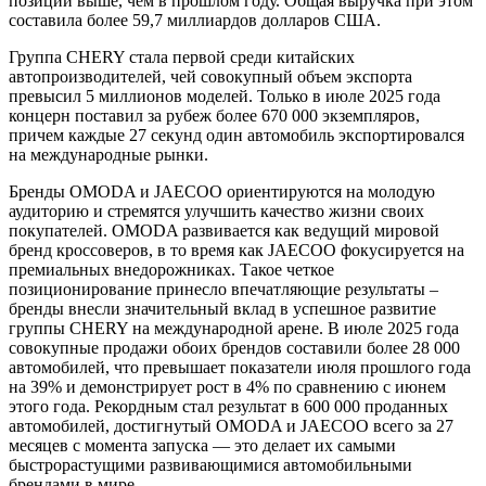
позиции выше, чем в прошлом году. Общая выручка при этом
составила более 59,7 миллиардов долларов США.
Группа CHERY стала первой среди китайских
автопроизводителей, чей совокупный объем экспорта
превысил 5 миллионов моделей. Только в июле 2025 года
концерн поставил за рубеж более 670 000 экземпляров,
причем каждые 27 секунд один автомобиль экспортировался
на международные рынки.
Бренды OMODA и JAECOO ориентируются на молодую
аудиторию и стремятся улучшить качество жизни своих
покупателей. OMODA развивается как ведущий мировой
бренд кроссоверов, в то время как JAECOO фокусируется на
премиальных внедорожниках. Такое четкое
позиционирование принесло впечатляющие результаты –
бренды внесли значительный вклад в успешное развитие
группы CHERY на международной арене. В июле 2025 года
совокупные продажи обоих брендов составили более 28 000
автомобилей, что превышает показатели июля прошлого года
на 39% и демонстрирует рост в 4% по сравнению с июнем
этого года. Рекордным стал результат в 600 000 проданных
автомобилей, достигнутый OMODA и JAECOO всего за 27
месяцев с момента запуска — это делает их самыми
быстрорастущими развивающимися автомобильными
брендами в мире.