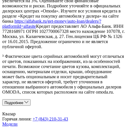
увеличится на 3%. Оценивайте свои финансовые
возможности и риски. Подробнее уточняйте в официальных
дилерских центрах «Omoda». Изучите все условия кредита в
разделе «Кредит на покупку автомобиля у дилера» на сайте
банка
https://alfabank.ru/get-money/auto-loan/dealers/?
platformId=alfasite
Кредит предоставляет АО Альфа-Банк. ИНН
7728168971 ОГРН 1027700067328 место нахождение 107078, г.
Москва, ул. Каланчевская, д. 27. Ген.лицензия ЦБ РФ № 1326
от 16.01.2015. Предложение ограничено и не является
публичной офертой.
³ Фактические цвета серийных автомобилей могут отличаться
от цветов, показанных на изображениях, из-за особенностей
печати. Возможное сочетание цветов кузова, комплектаций,
оснащению, материалам отделки, крыши, оборудование
может быть опциональным и носит предварительный
характер, не является офертой, требует уточнения в
отношении выбранного автомобиля у официальных дилеров
OMODA, список которых расположен на сайте omoda.ru.
Подробнее
Квазар
Горячая линия:
+7 (843) 210-31-43
Модели