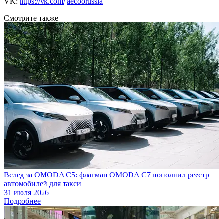
VK:
https://vk.com/jaecoorussia
Смотрите также
Вслед за OMODA C5: флагман OMODA C7 пополнил реестр
автомобилей для такси
31 июля 2026
Подробнее