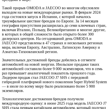
Такой прорыв OMODA и JAECOO во многом обусловлен
выходом на новые международные рынки. В феврале 2024
года состоялся запуск в Испании, с которой началось
триумфальное шествие брендов по Европе. За 14 месяцев
география присутствия расширилась до семи ключевых стран,
включая Италию, Польшу, Великобританию и многие другие,
в которых в общей сложности было открыто более 300
дилерских центров. На сегодняшний день OMODA и
JAECOO представлены в 47 странах и нескольких регионах
мира, включая Европу, Австралию, Латинскую Америку и
Азиатско-Тихоокеанский регион.
Значительных достижений бренды добились в сегменте
автомобилей на новой энергии. Июльские продажи таких
автомобилей составили более 9 000 экземпляров, что в семь
раз превышает аналогичный показатель прошлого года.
Лидером продаж стал JAECOO J7 SHS с передовой
гибридной платформой нового поколения Super Hybrid System
— в июле по всему миру было реализовано более 5 900
экземпляров.
Технологические достижения брендов получили
международную оценку: в июне 2025 года модель JAECOO J7
SHS стала первым китайским автомобилем, который получил