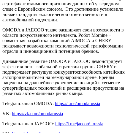
сертификат взаимного признания данных об углеродном
следе с Европейским союзом. Это достижение установило
новые стандарты экологической ответственности в
автомобильной индустрии.
OMODA и JAECOO также расширяют свои возможности в
области искусственного интеллекта. Робот Mornine –
совместная разработка компаний AiMOGA и CHERY –
показывает возможности технологической трансформации
отрасли и инновационный потенциал брендов.
Динамичное развитие OMODA и JAECOO демонстрирует
эффективность глобальной стратегии группы CHERY и
подтверждает растущую конкурентоспособность китайских
автопроизводителей на международной арене. Бренды
нацелены на дальнейшее укрепление позиций в сегменте
супергибридных технологий и расширение присутствия на
развитых автомобильных рынках мира.
Telegram-канал OMODA:
https://t.me/omodarussia
VK:
https://vk.com/omodarussia
Telegram-канал JAECOO:
https://t.me/jaecoo\_russia