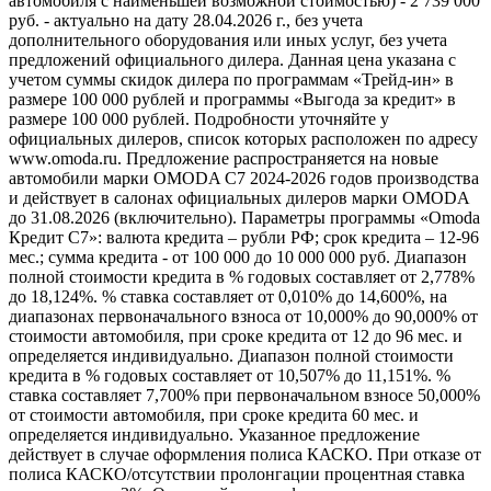
автомобиля с наименьшей возможной стоимостью) - 2 739 000
руб. - актуально на дату 28.04.2026 г., без учета
дополнительного оборудования или иных услуг, без учета
предложений официального дилера. Данная цена указана с
учетом суммы скидок дилера по программам «Трейд-ин» в
размере 100 000 рублей и программы «Выгода за кредит» в
размере 100 000 рублей. Подробности уточняйте у
официальных дилеров, список которых расположен по адресу
www.omoda.ru. Предложение распространяется на новые
автомобили марки OMODA C7 2024-2026 годов производства
и действует в салонах официальных дилеров марки OMODA
до 31.08.2026 (включительно). Параметры программы «Omoda
Кредит C7»: валюта кредита – рубли РФ; срок кредита – 12-96
мес.; сумма кредита - от 100 000 до 10 000 000 руб. Диапазон
полной стоимости кредита в % годовых составляет от 2,778%
до 18,124%. % ставка составляет от 0,010% до 14,600%, на
диапазонах первоначального взноса от 10,000% до 90,000% от
стоимости автомобиля, при сроке кредита от 12 до 96 мес. и
определяется индивидуально. Диапазон полной стоимости
кредита в % годовых составляет от 10,507% до 11,151%. %
ставка составляет 7,700% при первоначальном взносе 50,000%
от стоимости автомобиля, при сроке кредита 60 мес. и
определяется индивидуально. Указанное предложение
действует в случае оформления полиса КАСКО. При отказе от
полиса КАСКО/отсутствии пролонгации процентная ставка