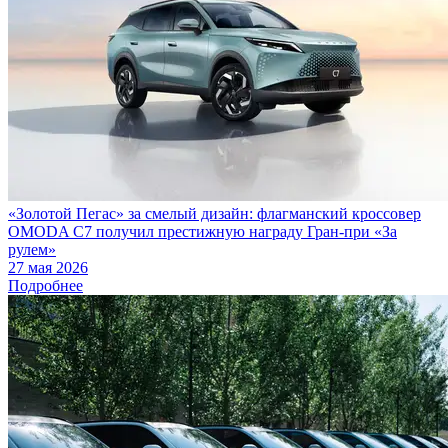
«Золотой Пегас» за смелый дизайн: флагманский кроссовер
OMODA C7 получил престижную награду Гран-при «За
рулем»
27 мая 2026
Подробнее