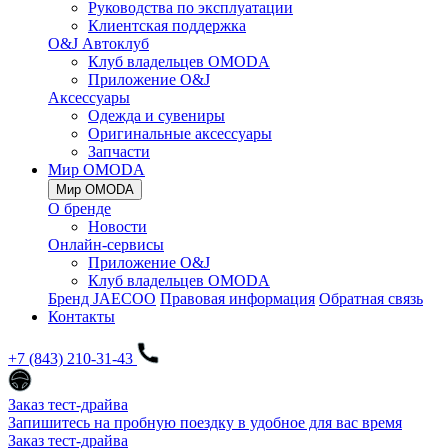
Руководства по эксплуатации
Клиентская поддержка
O&J Автоклуб
Клуб владельцев OMODA
Приложение O&J
Аксессуары
Одежда и сувениры
Оригинальные аксессуары
Запчасти
Мир OMODA
Мир OMODA
О бренде
Новости
Онлайн-сервисы
Приложение O&J
Клуб владельцев OMODA
Бренд JAECOO
Правовая информация
Обратная связь
Контакты
+7 (843) 210-31-43
Заказ тест-драйва
Запишитесь на пробную поездку в удобное для вас время
Заказ тест-драйва