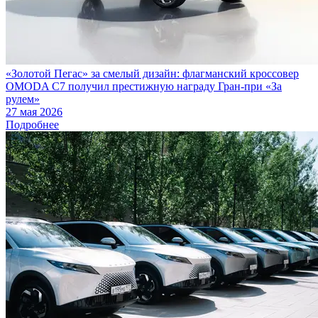
«Золотой Пегас» за смелый дизайн: флагманский кроссовер
OMODA C7 получил престижную награду Гран-при «За
рулем»
27 мая 2026
Подробнее