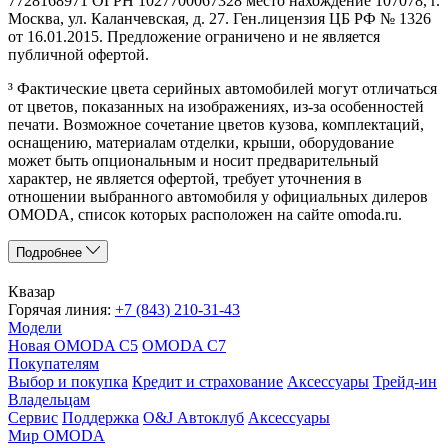
7728168971 ОГРН 1027700067328 место нахождение 107078, г.
Москва, ул. Каланчевская, д. 27. Ген.лицензия ЦБ РФ № 1326
от 16.01.2015. Предложение ограничено и не является
публичной офертой.
³ Фактические цвета серийных автомобилей могут отличаться
от цветов, показанных на изображениях, из-за особенностей
печати. Возможное сочетание цветов кузова, комплектаций,
оснащению, материалам отделки, крыши, оборудование
может быть опциональным и носит предварительный
характер, не является офертой, требует уточнения в
отношении выбранного автомобиля у официальных дилеров
OMODA, список которых расположен на сайте omoda.ru.
Подробнее
Квазар
Горячая линия:
+7 (843) 210-31-43
Модели
Новая OMODA C5
OMODA C7
Покупателям
Выбор и покупка
Кредит и страхование
Аксессуары
Трейд-ин
Владельцам
Сервис
Поддержка
O&J Автоклуб
Аксессуары
Мир OMODA