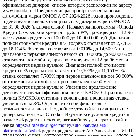
официальных дилеров, список которых расположен по адресу
www.omoda.ru. Предложение распространяется на новые
автомобили марки OMODA C7 2024-2026 годов производства
и действует в салонах официальных дилеров марки OMODA
до 31.08.2026 (включительно). Параметры программы «Omoda
Кредит C7»: валюта кредита – рубли РФ; срок кредита – 12-96
мес.; сумма кредита - от 100 000 до 10 000 000 руб. Диапазон
полной стоимости кредита в % годовых составляет от 2,778%
до 18,124%. % ставка составляет от 0,010% до 14,600%, на
диапазонах первоначального взноса от 10,000% до 90,000% от
стоимости автомобиля, при сроке кредита от 12 до 96 мес. и
определяется индивидуально. Диапазон полной стоимости
кредита в % годовых составляет от 10,507% до 11,151%. %
ставка составляет 7,700% при первоначальном взносе 50,000%
от стоимости автомобиля, при сроке кредита 60 мес. и
определяется индивидуально. Указанное предложение
действует в случае оформления полиса КАСКО. При отказе от
полиса КАСКО/отсутствии пролонгации процентная ставка
увеличится на 3%. Оценивайте свои финансовые
возможности и риски. Подробнее уточняйте в официальных
дилерских центрах «Omoda». Изучите все условия кредита в
разделе «Кредит на покупку автомобиля у дилера» на сайте
банка
https://alfabank.ru/get-money/auto-loan/dealers/?
platformId=alfasite
Кредит предоставляет АО Альфа-Банк. ИНН