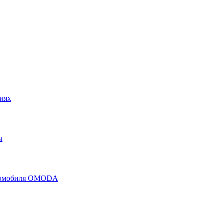
иях
ы
втомобиля OMODA