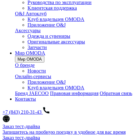
Руководства по эксплуатации
Клиентская поддержка
O&J Автоклуб
Клуб владельцев OMODA
Приложение O&J
Аксессуары
Одежда и сувениры
Оригинальные аксессуары
Запчасти
Мир OMODA
Мир OMODA
О бренде
Новости
Онлайн-сервисы
Приложение O&J
Клуб владельцев OMODA
Бренд JAECOO
Правовая информация
Обратная связь
Контакты
+7 (843) 210-31-43
Заказ тест-драйва
Запишитесь на пробную поездку в удобное для вас время
Заказ тест-драйва