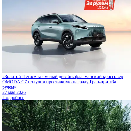
«Золотой Пегас» за смелый дизайн: флагманский кроссовер
OMODA C7 получил престижную награду Гран-при «За
рулем»
27 мая 2026
Подробнее