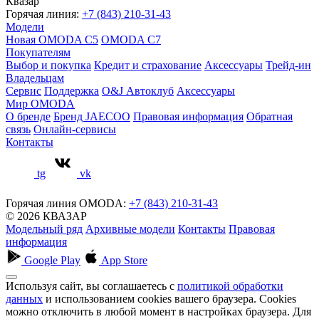
Квазар
Горячая линия:
+7 (843) 210-31-43
Модели
Новая OMODA C5
OMODA C7
Покупателям
Выбор и покупка
Кредит и страхование
Аксессуары
Трейд-ин
Владельцам
Сервис
Поддержка
O&J Автоклуб
Аксессуары
Мир OMODA
О бренде
Бренд JAECOO
Правовая информация
Обратная
связь
Онлайн-сервисы
Контакты
tg
vk
Горячая линия OMODA:
+7 (843) 210-31-43
© 2026 КВАЗАР
Модельный ряд
Архивные модели
Контакты
Правовая
информация
Google Play
App Store
Используя сайт, вы соглашаетесь с
политикой обработки
данных
и использованием cookies вашего браузера. Cookies
можно отключить в любой момент в настройках браузера. Для