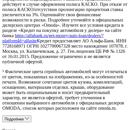
действует в случае оформления полиса КАСКО. При отказе от
полиса КАСКО/отсутствии пролонгации процентная ставка
увеличится на 3%. Оценивайте свои финансовые
возможности и риски. Подробнее уточняйте в официальных
дилерских центрах «Omoda». Изучите все условия кредита в
разделе «Кредит на покупку автомобиля у дилера» на сайте
банка
https://alfabank.ru/get-money/auto-loan/dealers/?
platformId=alfasite
Кредит предоставляет АО Альфа-Банк. ИНН
7728168971 ОГРН 1027700067328 место нахождение 107078, г.
Москва, ул. Каланчевская, д. 27. Ген.лицензия ЦБ РФ № 1326
от 16.01.2015. Предложение ограничено и не является
публичной офертой.
³ Фактические цвета серийных автомобилей могут отличаться
от цветов, показанных на изображениях, из-за особенностей
печати. Возможное сочетание цветов кузова, комплектаций,
оснащению, материалам отделки, крыши, оборудование
может быть опциональным и носит предварительный
характер, не является офертой, требует уточнения в
отношении выбранного автомобиля у официальных дилеров
OMODA, список которых расположен на сайте omoda.ru.
Подробнее