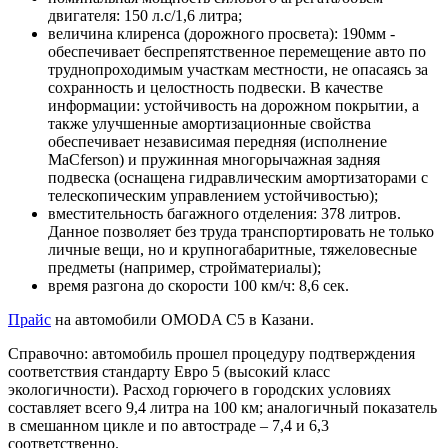
двигателя: 150 л.с/1,6 литра;
величина клиренса (дорожного просвета): 190мм -
обеспечивает беспрепятственное перемещение авто по
труднопроходимым участкам местности, не опасаясь за
сохранность и целостность подвески. В качестве
информации: устойчивость на дорожном покрытии, а
также улучшенные амортизационные свойства
обеспечивает независимая передняя (исполнение
MaCferson) и пружинная многорычажная задняя
подвеска (оснащена гидравлическим амортизаторами с
телескопическим управлением устойчивостью);
вместительность багажного отделения: 378 литров.
Данное позволяет без труда транспортировать не только
личные вещи, но и крупногабаритные, тяжеловесные
предметы (например, стройматериалы);
время разгона до скорости 100 км/ч: 8,6 сек.
Прайс
на автомобили OMODA C5 в Казани.
Справочно: автомобиль прошел процедуру подтверждения
соответствия стандарту Евро 5 (высокий класс
экологичности). Расход горючего в городских условиях
составляет всего 9,4 литра на 100 км; аналогичный показатель
в смешанном цикле и по автостраде – 7,4 и 6,3
соответственно.