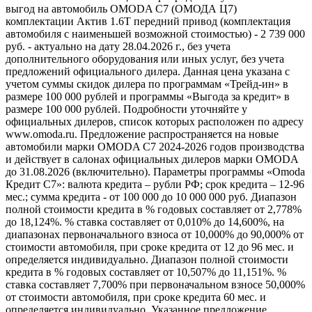
выгод на автомобиль OMODA C7 (ОМОДА Ц7)
комплектации Актив 1.6T передний привод (комплектация
автомобиля с наименьшей возможной стоимостью) - 2 739 000
руб. - актуально на дату 28.04.2026 г., без учета
дополнительного оборудования или иных услуг, без учета
предложений официального дилера. Данная цена указана с
учетом суммы скидок дилера по программам «Трейд-ин» в
размере 100 000 рублей и программы «Выгода за кредит» в
размере 100 000 рублей. Подробности уточняйте у
официальных дилеров, список которых расположен по адресу
www.omoda.ru. Предложение распространяется на новые
автомобили марки OMODA C7 2024-2026 годов производства
и действует в салонах официальных дилеров марки OMODA
до 31.08.2026 (включительно). Параметры программы «Omoda
Кредит C7»: валюта кредита – рубли РФ; срок кредита – 12-96
мес.; сумма кредита - от 100 000 до 10 000 000 руб. Диапазон
полной стоимости кредита в % годовых составляет от 2,778%
до 18,124%. % ставка составляет от 0,010% до 14,600%, на
диапазонах первоначального взноса от 10,000% до 90,000% от
стоимости автомобиля, при сроке кредита от 12 до 96 мес. и
определяется индивидуально. Диапазон полной стоимости
кредита в % годовых составляет от 10,507% до 11,151%. %
ставка составляет 7,700% при первоначальном взносе 50,000%
от стоимости автомобиля, при сроке кредита 60 мес. и
определяется индивидуально. Указанное предложение