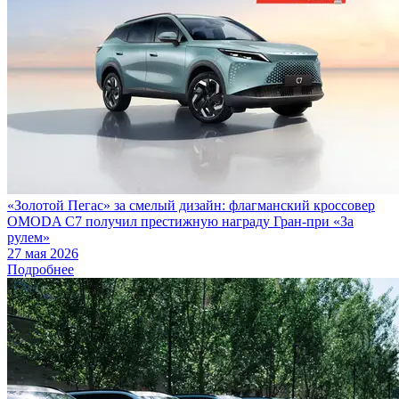
«Золотой Пегас» за смелый дизайн: флагманский кроссовер
OMODA C7 получил престижную награду Гран-при «За
рулем»
27 мая 2026
Подробнее