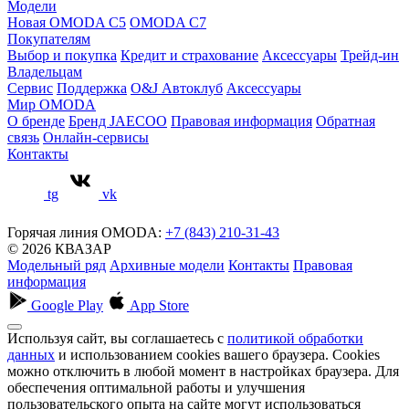
Модели
Новая OMODA C5
OMODA C7
Покупателям
Выбор и покупка
Кредит и страхование
Аксессуары
Трейд-ин
Владельцам
Сервис
Поддержка
O&J Автоклуб
Аксессуары
Мир OMODA
О бренде
Бренд JAECOO
Правовая информация
Обратная
связь
Онлайн-сервисы
Контакты
tg
vk
Горячая линия OMODA:
+7 (843) 210-31-43
© 2026 КВАЗАР
Модельный ряд
Архивные модели
Контакты
Правовая
информация
Google Play
App Store
Используя сайт, вы соглашаетесь с
политикой обработки
данных
и использованием cookies вашего браузера. Cookies
можно отключить в любой момент в настройках браузера. Для
обеспечения оптимальной работы и улучшения
пользовательского опыта на сайте могут использоваться