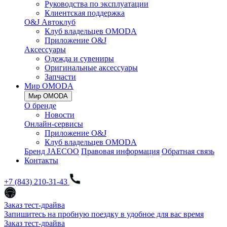
Руководства по эксплуатации
Клиентская поддержка
O&J Автоклуб
Клуб владельцев OMODA
Приложение O&J
Аксессуары
Одежда и сувениры
Оригинальные аксессуары
Запчасти
Мир OMODA
Мир OMODA
О бренде
Новости
Онлайн-сервисы
Приложение O&J
Клуб владельцев OMODA
Бренд JAECOO
Правовая информация
Обратная связь
Контакты
+7 (843) 210-31-43
Заказ тест-драйва
Запишитесь на пробную поездку в удобное для вас время
Заказ тест-драйва