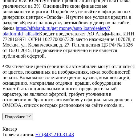
полиса КАСКО/отсутствии пролонгации процентная ставка
увеличится на 3%. Оценивайте свои финансовые
возможности и риски. Подробнее уточняйте в официальных
дилерских центрах «Omoda». Изучите все условия кредита в
разделе «Кредит на покупку автомобиля у дилера» на сайте
банка
https://alfabank.ru/get-money/auto-loan/dealers/?
platformId=alfasite
Кредит предоставляет АО Альфа-Банк. ИНН
7728168971 ОГРН 1027700067328 место нахождение 107078, г.
Москва, ул. Каланчевская, д. 27. Ген.лицензия ЦБ РФ № 1326
от 16.01.2015. Предложение ограничено и не является
публичной офертой.
³ Фактические цвета серийных автомобилей могут отличаться
от цветов, показанных на изображениях, из-за особенностей
печати. Возможное сочетание цветов кузова, комплектаций,
оснащению, материалам отделки, крыши, оборудование
может быть опциональным и носит предварительный
характер, не является офертой, требует уточнения в
отношении выбранного автомобиля у официальных дилеров
OMODA, список которых расположен на сайте omoda.ru.
Подробнее
Квазар
Горячая линия:
+7 (843) 210-31-43