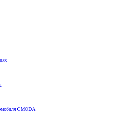
иях
ы
втомобиля OMODA