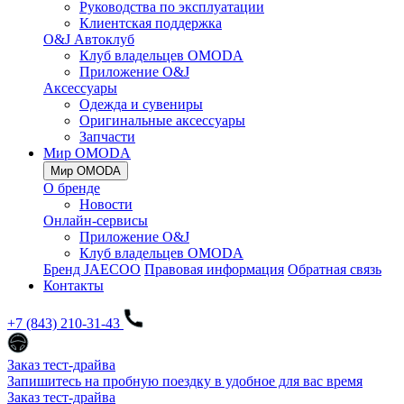
Руководства по эксплуатации
Клиентская поддержка
O&J Автоклуб
Клуб владельцев OMODA
Приложение O&J
Аксессуары
Одежда и сувениры
Оригинальные аксессуары
Запчасти
Мир OMODA
Мир OMODA
О бренде
Новости
Онлайн-сервисы
Приложение O&J
Клуб владельцев OMODA
Бренд JAECOO
Правовая информация
Обратная связь
Контакты
+7 (843) 210-31-43
Заказ тест-драйва
Запишитесь на пробную поездку в удобное для вас время
Заказ тест-драйва