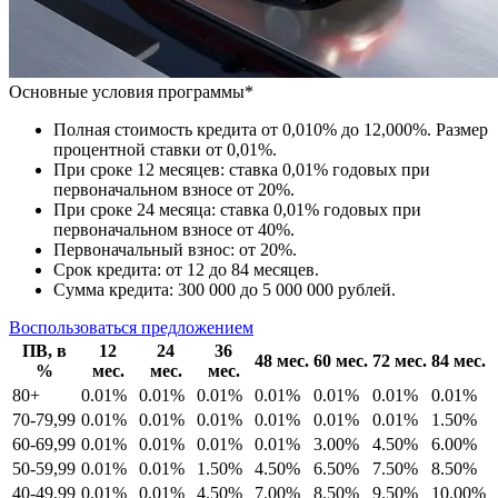
Основные условия программы*
Полная стоимость кредита от 0,010% до 12,000%. Размер
процентной ставки от 0,01%.
При сроке 12 месяцев: ставка 0,01% годовых при
первоначальном взносе от 20%.
При сроке 24 месяца: ставка 0,01% годовых при
первоначальном взносе от 40%.
Первоначальный взнос: от 20%.
Срок кредита: от 12 до 84 месяцев.
Сумма кредита: 300 000 до 5 000 000 рублей.
Воспользоваться предложением
ПВ, в
12
24
36
48 мес.
60 мес.
72 мес.
84 мес.
%
мес.
мес.
мес.
80+
0.01%
0.01%
0.01%
0.01%
0.01%
0.01%
0.01%
70-79,99
0.01%
0.01%
0.01%
0.01%
0.01%
0.01%
1.50%
60-69,99
0.01%
0.01%
0.01%
0.01%
3.00%
4.50%
6.00%
50-59,99
0.01%
0.01%
1.50%
4.50%
6.50%
7.50%
8.50%
40-49,99
0.01%
0.01%
4.50%
7.00%
8.50%
9.50%
10.00%