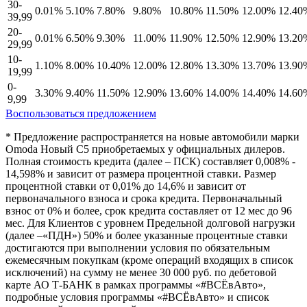
30-
0.01%
5.10%
7.80%
9.80%
10.80%
11.50%
12.00%
12.40
39,99
20-
0.01%
6.50%
9.30%
11.00%
11.90%
12.50%
12.90%
13.20
29,99
10-
1.10%
8.00%
10.40%
12.00%
12.80%
13.30%
13.70%
13.90
19,99
0-
3.30%
9.40%
11.50%
12.90%
13.60%
14.00%
14.40%
14.60
9,99
Воспользоваться предложением
* Предложение распространяется на новые автомобили марки
Omoda Новый C5 приобретаемых у официальных дилеров.
Полная стоимость кредита (далее – ПСК) составляет 0,008% -
14,598% и зависит от размера процентной ставки. Размер
процентной ставки от 0,01% до 14,6% и зависит от
первоначального взноса и срока кредита. Первоначальный
взнос от 0% и более, срок кредита составляет от 12 мес до 96
мес. Для Клиентов с уровнем Предельной долговой нагрузки
(далее –«ПДН») 50% и более указанные процентные ставки
достигаются при выполнении условия по обязательным
ежемесячным покупкам (кроме операций входящих в список
исключений) на сумму не менее 30 000 руб. по дебетовой
карте АО Т-БАНК в рамках программы «#ВСЁвАвто»,
подробные условия программы «#ВСЁвАвто» и список