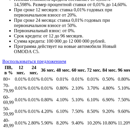
14,598%. Размер процентной ставки от 0,01% до 14,60%.
При сроке 12 месяцев: ставка 0,01% годовых при
первоначальном взносе от 20%.
При сроке 24 месяца: ставка 0,01% годовых при
первоначальном взносе от 50%.
Первоначальный взнос: от 0%.
Срок кредита: от 12 до 96 месяцев.
Сумма кредита: 100 000 до 12 000 000 рублей.
Программа действует на новые автомобили Новый
OMODA C5.
Воспользоваться предложением
ПВ,
12
24
36 мес.
48 мес.
60 мес.
72 мес.
84 мес.
96 мес
в %
мес.
мес.
80+
0.01%
0.01%
0.01%
0.01%
0.01%
0.01%
0.50%
0.80%
70-
0.01%
0.01%
0.01%
0.80%
2.10%
3.70%
4.80%
5.10%
79,99
60-
0.01%
0.01%
0.80%
4.10%
5.10%
6.10%
6.90%
7.50%
69,99
50-
0.01%
0.01%
4.20%
6.10%
7.50%
8.50%
9.20%
9.60%
59,99
40-
0.01%
2.80%
5.90%
8.20%
9.40%
10.20%
10.80%
11.20
49,99