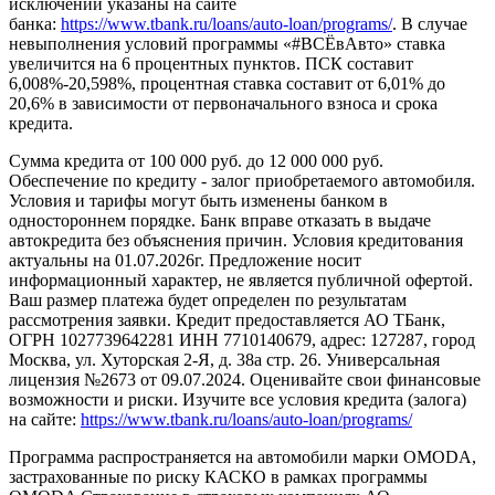
исключений указаны на сайте
банка:
https://www.tbank.ru/loans/auto-loan/programs/
. В случае
невыполнения условий программы «#ВСЁвАвто» ставка
увеличится на 6 процентных пунктов. ПСК составит
6,008%-20,598%, процентная ставка составит от 6,01% до
20,6% в зависимости от первоначального взноса и срока
кредита.
Сумма кредита от 100 000 руб. до 12 000 000 руб.
Обеспечение по кредиту - залог приобретаемого автомобиля.
Условия и тарифы могут быть изменены банком в
одностороннем порядке. Банк вправе отказать в выдаче
автокредита без объяснения причин. Условия кредитования
актуальны на 01.07.2026г. Предложение носит
информационный характер, не является публичной офертой.
Ваш размер платежа будет определен по результатам
рассмотрения заявки. Кредит предоставляется АО ТБанк,
ОГРН 1027739642281 ИНН 7710140679, адрес: 127287, город
Москва, ул. Хуторская 2-Я, д. 38а стр. 26. Универсальная
лицензия №2673 от 09.07.2024. Оценивайте свои финансовые
возможности и риски. Изучите все условия кредита (залога)
на сайте:
https://www.tbank.ru/loans/auto-loan/programs/
Программа распространяется на автомобили марки OMODA,
застрахованные по риску КАСКО в рамках программы