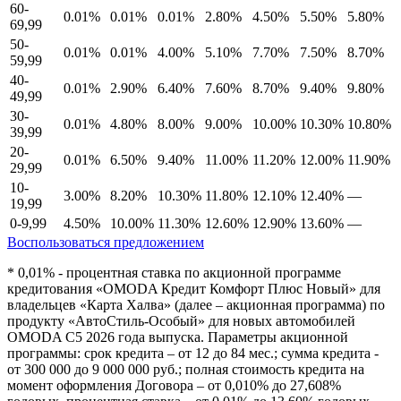
60-
0.01%
0.01%
0.01%
2.80%
4.50%
5.50%
5.80%
69,99
50-
0.01%
0.01%
4.00%
5.10%
7.70%
7.50%
8.70%
59,99
40-
0.01%
2.90%
6.40%
7.60%
8.70%
9.40%
9.80%
49,99
30-
0.01%
4.80%
8.00%
9.00%
10.00%
10.30%
10.80%
39,99
20-
0.01%
6.50%
9.40%
11.00%
11.20%
12.00%
11.90%
29,99
10-
3.00%
8.20%
10.30%
11.80%
12.10%
12.40%
—
19,99
0-9,99
4.50%
10.00%
11.30%
12.60%
12.90%
13.60%
—
Воспользоваться предложением
* 0,01% - процентная ставка по акционной программе
кредитования «OMODA Кредит Комфорт Плюс Новый» для
владельцев «Карта Халва» (далее – акционная программа) по
продукту «АвтоСтиль-Особый» для новых автомобилей
OMODA С5 2026 года выпуска. Параметры акционной
программы: срок кредита – от 12 до 84 мес.; сумма кредита -
от 300 000 до 9 000 000 руб.; полная стоимость кредита на
момент оформления Договора – от 0,010% до 27,608%