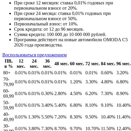
При сроке 12 месяцев: ставка 0,01% годовых при
первоначальном взносе от 20%.
При сроке 24 месяца: ставка 0,01% годовых при
первоначальном взносе от 50%.
Первоначальный взнос: от 10%.
Срок кредита: от 12 до 96 месяцев.
Сумма кредита: 100 000 до 10 000 000 рублей.
Программа действует на новые автомобили OMODA C5
2026 года производства.
Воспользоваться предложением
ПВ,
12
24
36
48 мес.
60 мес.
72 мес.
84 мес.
96 мес.
в %
мес.
мес.
мес.
80+
0.01%
0.01%
0.01%
0.01%
0.01%
0.01%
0.60%
3.20%
70-
0.01%
0.01%
0.01%
0.01%
1.20%
3.30%
4.80%
6.80%
79,99
60-
0.01%
0.01%
0.30%
2.80%
4.50%
6.20%
7.30%
8.90%
69,99
50-
0.01%
0.01%
3.40%
5.40%
6.80%
8.10%
9.10%
10.40%
59,99
40-
0.01%
1.30%
5.50%
7.20%
8.30%
9.50%
10.40%
11.40%
49,99
30-
0.01%
3.80%
7.30%
8.70%
9.70%
10.70%
11.50%
12.40%