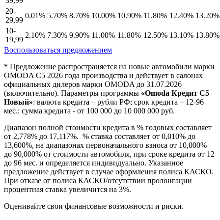
39,99
20-
0.01%
5.70%
8.70%
10.00%
10.90%
11.80%
12.40%
13.20%
29,99
10-
2.10%
7.30%
9.90%
11.00%
11.80%
12.50%
13.10%
13.80%
19,99
Воспользоваться предложением
* Предложение распространяется на новые автомобили марки
OMODA C5 2026 года производства и действует в салонах
официальных дилеров марки OMODA до 31.07.2026
(включительно). Параметры программы
«Omoda Кредит C5
Новый»
: валюта кредита – рубли РФ; срок кредита – 12-96
мес.; сумма кредита - от 100 000 до 10 000 000 руб.
Диапазон полной стоимости кредита в % годовых составляет
от 2,778% до 17,117%. % ставка составляет от 0,010% до
13,600%, на диапазонах первоначального взноса от 10,000%
до 90,000% от стоимости автомобиля, при сроке кредита от 12
до 96 мес. и определяется индивидуально. Указанное
предложение действует в случае оформления полиса КАСКО.
При отказе от полиса КАСКО/отсутствии пролонгации
процентная ставка увеличится на 3%.
Оценивайте свои финансовые возможности и риски.