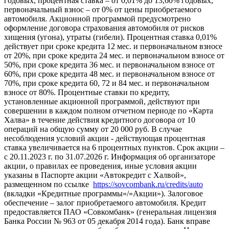
годовых, процентная ставка – от 0,01% до 13,60% годовых,
первоначальный взнос – от 0% от цены приобретаемого
автомобиля. Акционной программой предусмотрено
оформление договора страхования автомобиля от рисков
хищения (угона), утраты (гибели). Процентная ставка 0,01%
действует при сроке кредита 12 мес. и первоначальном взносе
от 20%, при сроке кредита 24 мес. и первоначальном взносе от
50%, при сроке кредита 36 мес. и первоначальном взносе от
60%, при сроке кредита 48 мес. и первоначальном взносе от
70%, при сроке кредита 60, 72 и 84 мес. и первоначальном
взносе от 80%. Процентные ставки по кредиту,
установленные акционной программой, действуют при
совершении в каждом полном отчетном периоде по «Карта
Халва» в течение действия кредитного договора от 10
операций на общую сумму от 20 000 руб. В случае
несоблюдения условий акции - действующая процентная
ставка увеличивается на 6 процентных пунктов. Срок акции –
с 20.11.2023 г. по 31.07.2026 г. Информация об организаторе
акции, о правилах ее проведения, иные условия акции
указаны в Паспорте акции «Автокредит с Халвой»,
размещенном по ссылке
https://sovcombank.ru/credits/auto
(вкладки «Кредитные программы»/»Акции»). Залоговое
обеспечение – залог приобретаемого автомобиля. Кредит
предоставляется ПАО «Совкомбанк» (генеральная лицензия
Банка России № 963 от 05 декабря 2014 года). Банк вправе